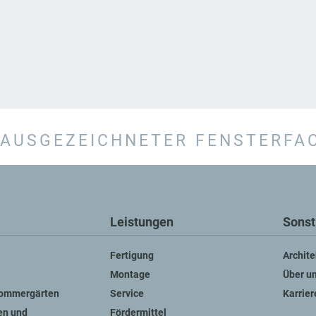
AUSGEZEICHNETER FENSTERFA
Leistungen
Sonst
Fertigung
Archite
Montage
Über u
Sommergärten
Service
Karrier
en und
Fördermittel