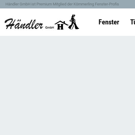
Händler GmbH ist Premium Mitglied der Kömmerling Fenster-Profis
Fenster
T