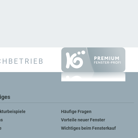
CHBETRIEB
iges
kturbeispiele
Häufige Fragen
ns
Vorteile neuer Fenster
e
Wichtiges beim Fensterkauf