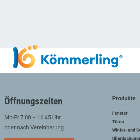
Produkte
Öffnungszeiten
Fenster
Mo-Fr 7:00 – 16:45 Uhr
Türen
oder nach Vereinbarung
Winter- und 
Überdachung