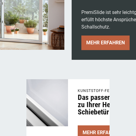
PremiSlide ist sehr leich
erfüllt höchste Ansprüch
Schallschutz.
MEHR ERFAHREN
KUNSTSTOFF-FENSTER
Das passende Fenst
zu Ihrer Hebe-
Schiebetür
MEHR ERFAHREN