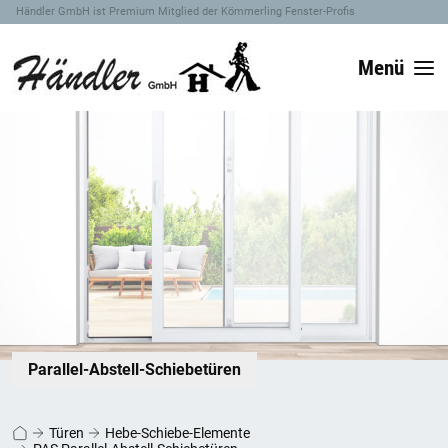
Händler GmbH ist Premium Mitglied der Kömmerling Fenster-Profis
Menü
Parallel-Abstell-Schiebetüren
Türen
Hebe-Schiebe-Elemente